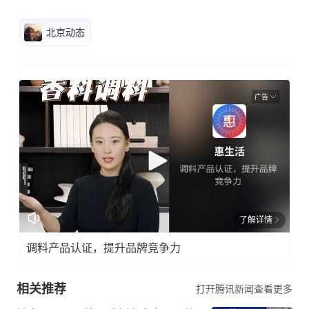
北京动态
广告
了解详情
调料产品认证，提升品牌竞争力
相关推荐
打开腾讯新闻查看更多