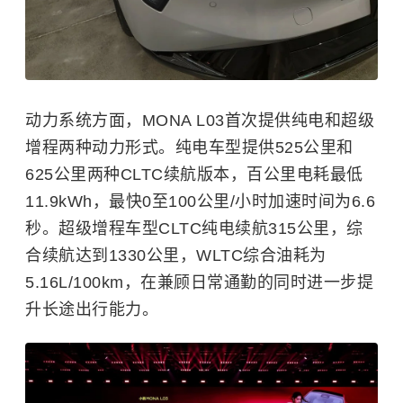
动力系统方面，MONA L03首次提供纯电和超级
增程两种动力形式。纯电车型提供525公里和
625公里两种CLTC续航版本，百公里电耗最低
11.9kWh，最快0至100公里/小时加速时间为6.6
秒。超级增程车型CLTC纯电续航315公里，综
合续航达到1330公里，WLTC综合油耗为
5.16L/100km，在兼顾日常通勤的同时进一步提
升长途出行能力。