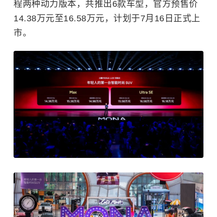
程两种动力版本，共推出6款车型，官方预售价
14.38万元至16.58万元，计划于7月16日正式上
市。