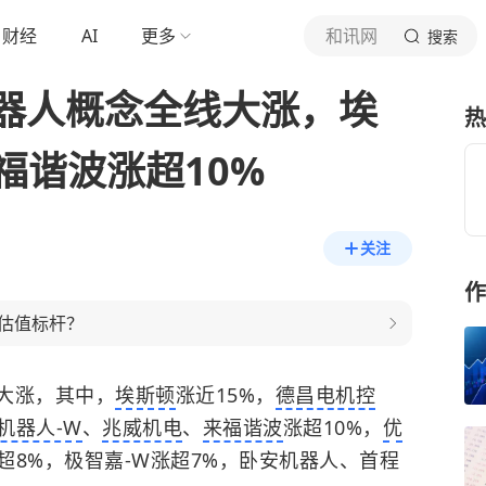
财经
AI
更多
和讯网
搜索
器人概念全线大涨，埃
热
福谐波涨超10%
关注
作
估值标杆？
大涨，其中，
埃斯顿
涨近15%，
德昌电机控
机器人-W
、
兆威机电
、
来福谐波
涨超10%，
优
超8%，极智嘉-W涨超7%，卧安机器人、首程