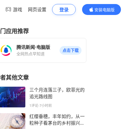
游戏
网页设置
登录
安装电脑版
内容更精彩
门应用推荐
腾讯新闻·电脑版
点击下载
全网热点早知道
者其他文章
三个月连落三子，欧菲光的
追光路线图
1评论
-7小时前
红缨垂穗，丰年如约，从一
粒种子看茅台的乡村振兴实