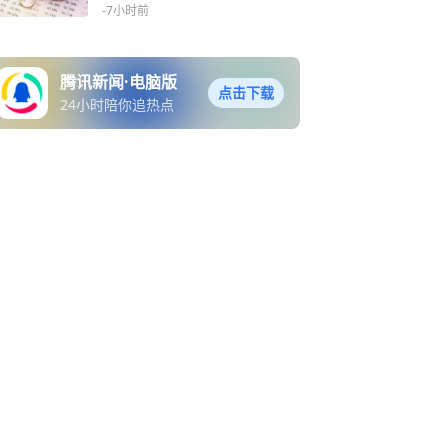
践与ESG担当
-7小时前
腾讯新闻·电脑版
点击下载
24小时陪你追热点