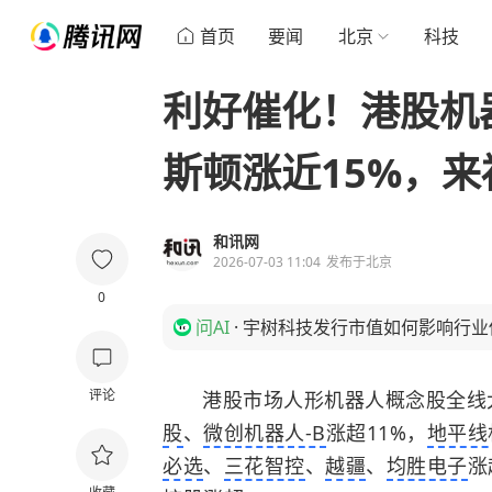
首页
要闻
北京
科技
利好催化！港股机
斯顿涨近15%，来
和讯网
2026-07-03 11:04
发布于
北京
0
问AI
·
宇树科技发行市值如何影响行业
评论
港股市场人形机器人概念股全线
股
、
微创机器人-B
涨超11%，
地平线
必选
、
三花智控
、
越疆
、
均胜电子
涨