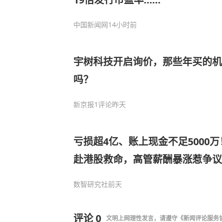
中国新闻网
14小时前
宇树科技开启询价，那些年买的机
吗？
新京报
1评论
昨天
亏损超4亿、账上现金不足5000
赴港股救命，高管薪酬暴涨惹争议
数智研究社
前天
评论
0
文明上网理性发言，请遵守
《新闻评论服务