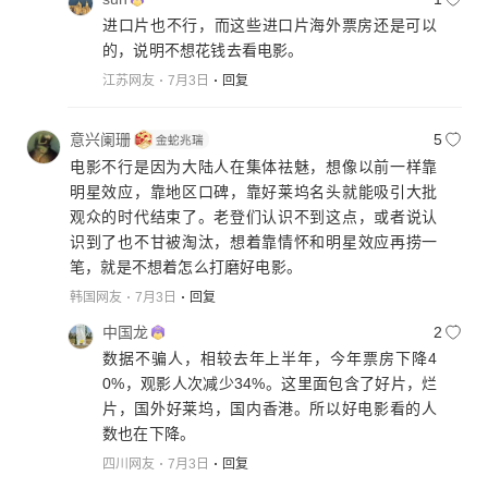
进口片也不行，而这些进口片海外票房还是可以
的，说明不想花钱去看电影。
江苏网友
7月3日
回复
意兴阑珊
5
电影不行是因为大陆人在集体祛魅，想像以前一样靠
明星效应，靠地区口碑，靠好莱坞名头就能吸引大批
观众的时代结束了。老登们认识不到这点，或者说认
识到了也不甘被淘汰，想着靠情怀和明星效应再捞一
笔，就是不想着怎么打磨好电影。
韩国网友
7月3日
回复
中国龙
2
数据不骗人，相较去年上半年，今年票房下降4
0%，观影人次减少34%。这里面包含了好片，烂
片，国外好莱坞，国内香港。所以好电影看的人
数也在下降。
四川网友
7月3日
回复