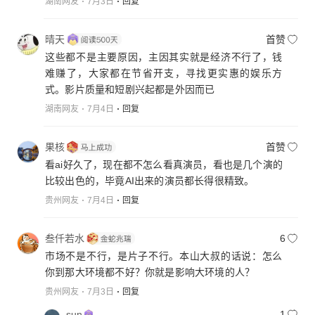
湖南网友
7月3日
回复
晴天
首赞
这些都不是主要原因，主因其实就是经济不行了，钱
难赚了，大家都在节省开支，寻找更实惠的娱乐方
式。影片质量和短剧兴起都是外因而已
湖南网友
7月4日
回复
果核
首赞
看ai好久了，现在都不怎么看真演员，看也是几个演的
比较出色的，毕竟AI出来的演员都长得很精致。
贵州网友
7月4日
回复
叁仟若水
6
市场不是不行，是片子不行。本山大叔的话说：怎么
你到那大环境都不好？你就是影响大环境的人？
贵州网友
7月3日
回复
sun
1