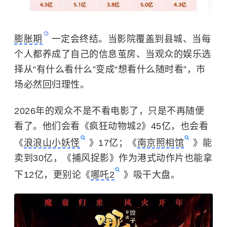
膨胀期
一定会终结。当影院覆盖到县城、当每
个人都养成了自己的信息茧房、当观众的娱乐选
择从“有什么看什么”变成“想看什么随时看”，市
场必然回归理性。
2026年的观众不是不看电影了，只是不再随便
看了。他们会看《疯狂动物城2》45亿，也会看
《
浪浪山小妖怪
》17亿；《
南京照相馆
》能
卖到30亿，《捕风捉影》作为港式动作片也能拿
下12亿，更别论《
哪吒2
》吸干大盘。