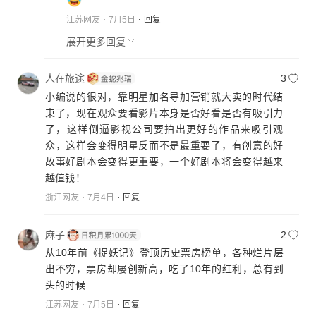
江苏网友
7月5日
回复
展开更多回复
人在旅途
3
小编说的很对，靠明星加名导加营销就大卖的时代结
束了，现在观众要看影片本身是否好看是否有吸引力
了，这样倒逼影视公司要拍出更好的作品来吸引观
众，这样会变得明星反而不是最重要了，有创意的好
故事好剧本会变得更重要，一个好剧本将会变得越来
越值钱！
浙江网友
7月4日
回复
麻子
2
从10年前《捉妖记》登顶历史票房榜单，各种烂片层
出不穷，票房却屡创新高，吃了10年的红利，总有到
头的时候……
江苏网友
7月5日
回复