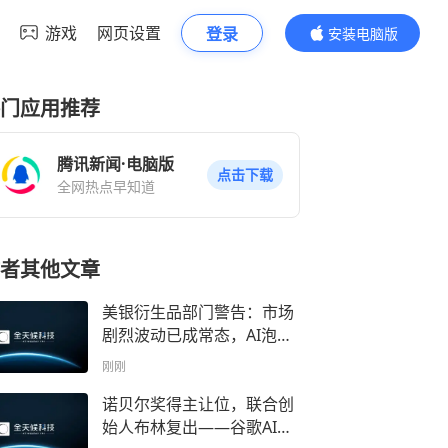
游戏
网页设置
登录
安装电脑版
内容更精彩
门应用推荐
腾讯新闻·电脑版
点击下载
全网热点早知道
者其他文章
美银衍生品部门警告：市场
剧烈波动已成常态，AI泡沫
风险指标逼近互联网时代极
刚刚
值
诺贝尔奖得主让位，联合创
始人布林复出——谷歌AI领