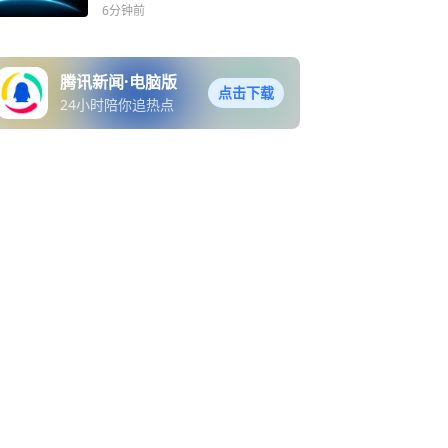
导层大洗牌背后的权力博弈
6分钟前
腾讯新闻·电脑版
点击下载
24小时陪你追热点