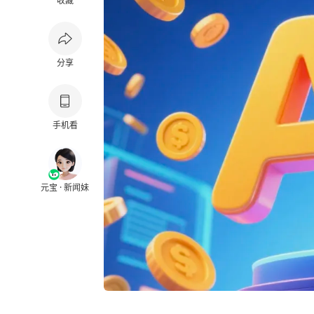
收藏
分享
手机看
元宝 · 新闻妹