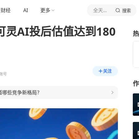
财经
AI
更多
全天候科技
搜索
可灵AI投后估值达到180
热
关注
账号
作
赛道哪些竞争新格局？