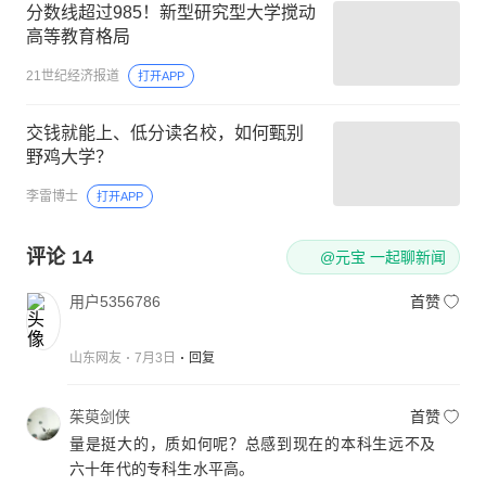
分数线超过985！新型研究型大学搅动
高等教育格局
21世纪经济报道
打开APP
交钱就能上、低分读名校，如何甄别
野鸡大学？
李雷博士
打开APP
评论
14
@元宝 一起聊新闻
用户5356786
首赞
山东网友
7月3日
回复
茱萸剑侠
首赞
量是挺大的，质如何呢？总感到现在的本科生远不及
六十年代的专科生水平高。