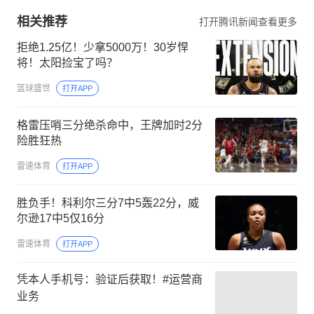
相关推荐
打开腾讯新闻查看更多
拒绝1.25亿！少拿5000万！30岁悍
将！太阳捡宝了吗？
篮球盛世
打开APP
格雷压哨三分绝杀命中，王牌加时2分
险胜狂热
雷速体育
打开APP
胜负手！科利尔三分7中5轰22分，威
尔逊17中5仅16分
雷速体育
打开APP
凭本人手机号：验证后获取！#运营商
业务