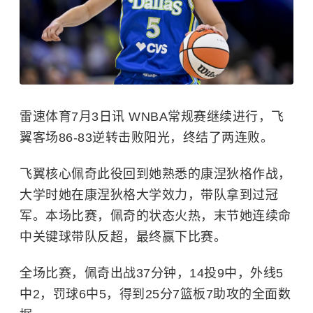
雷速体育7月3日讯 WNBA常规赛继续进行，飞
翼客场86-83逆转击败阳光，终结了两连败。
飞翼核心佩奇此役回到她熟悉的康涅狄格作战，
大学时她在
康涅狄格大学
效力，带队拿到过冠
军。本场比赛，佩奇的状态火热，末节她连续命
中关键球带队反超，最终赢下比赛。
全场比赛，佩奇出战37分钟，14投9中，外线5
中2，罚球6中5，得到25分7篮板7助攻的全面数