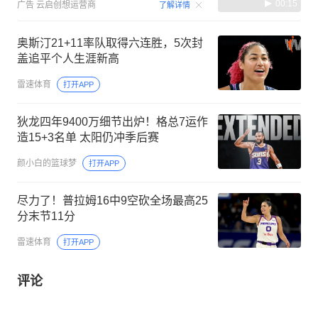
00:15
广告
云启创想运营商
了解详情
奥斯汀21+11率队取得六连胜，5次封
盖追平个人生涯新高
雷速体育
打开APP
狄龙四年9400万细节出炉！格总7运作
造15+3名单 太阳仍冲季后赛
颜小白的篮球梦
打开APP
尽力了！普拉姆16中9空砍全场最高25
分末节11分
雷速体育
打开APP
评论