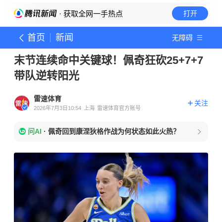
· 获取全网一手热点
打开
首页
新闻
无障碍
末节连续命中关键球！佩奇狂砍25+7+7
带队逆转阳光
雷速体育
关注
2026年7月3日10:54
上海
雷速体育官方账号
问AI
·
佩奇回到康涅狄格作战为何状态如此火热？