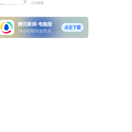
调，法院裁决解除1260H即
-7小时前
时冲击
腾讯新闻·电脑版
点击下载
24小时陪你追热点