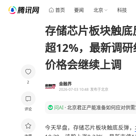
首页
要闻
北京
科技
存储芯片板块触底
超12%，最新调研
价格会继续上调
2
金融界
2026-07-03 10:48
发布于
北京
问AI
·
北京君正产能准备如何应对供需
评论
今天早盘，存储芯片板块触底反弹，