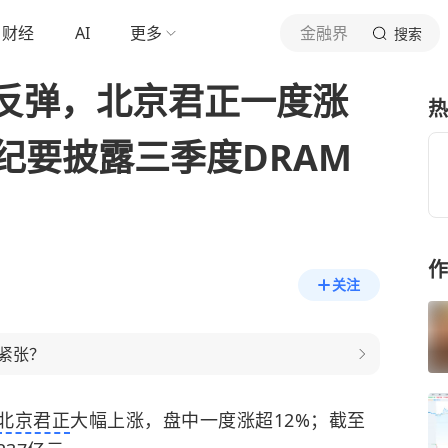
财经
AI
更多
金融界
搜索
反弹，北京君正一度涨
热
纪要披露三季度DRAM
作
关注
紧张？
北京君正
大幅上涨，盘中一度涨超12%；截至