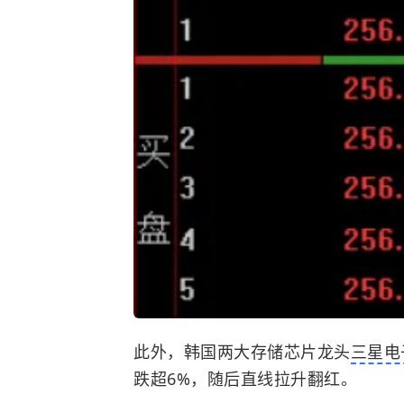
此外，韩国两大存储芯片龙头
三星电
跌超6%，随后直线拉升翻红。