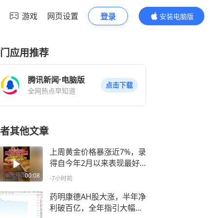
游戏
网页设置
登录
安装电脑版
内容更精彩
门应用推荐
腾讯新闻·电脑版
点击下载
全网热点早知道
者其他文章
上周黄金价格暴涨近7%，录
得自今年2月以来表现最好
的一周，有人单日卖了200
00:08
-7小时前
克金条变现超18万元
药明康德AH股大涨，半年净
利破百亿，全年指引大幅上