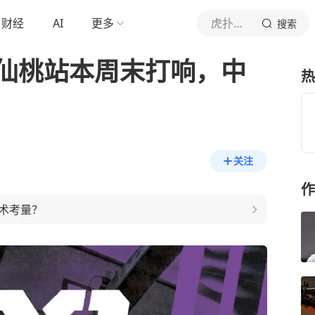
财经
AI
更多
虎扑体育内容
搜索
x3仙桃站本周末打响，中
热
关注
作
术考量？