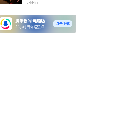
-7小时前
腾讯新闻·电脑版
点击下载
24小时陪你追热点