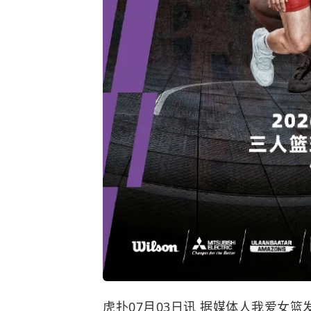
虎扑07月03日讯 据媒体人我爱女篮