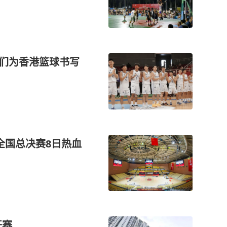
我们为香港篮球书写
AU全国总决赛8日热血
开赛