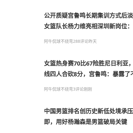
公开质疑宫鲁鸣长期集训方式后淡
女篮队长杨力维亮相深圳新岗位：
阿牛侃球不绕弯
288评论
昨天
女篮热身赛70比67险胜尼日利亚，
线四人合砍8分，宫鲁鸣：暴露了
阿牛侃球不绕弯
3评论
刚刚
中国男篮排名创历史新低处境承
即，用好杨瀚森是男篮破局关键