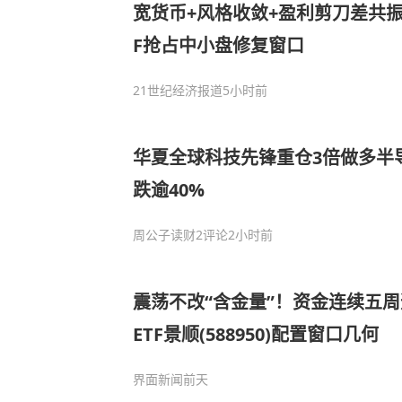
宽货币+风格收敛+盈利剪刀差共振，
F抢占中小盘修复窗口
21世纪经济报道
5小时前
华夏全球科技先锋重仓3倍做多半导
跌逾40%
周公子读财
2评论
2小时前
震荡不改“含金量”！资金连续五周
ETF景顺(588950)配置窗口几何
界面新闻
前天