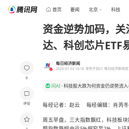
首页
要闻
北京
科技
资金逆势加码，关
达、科创芯片ETF
每日经济新闻
2026-07-03 10:18
发布于
四川
每日经济新闻官
0
问AI
·
科技股大跌为何资金仍逆势流入半
评论
每经记者：赵云 每经编辑：肖芮冬
周五早盘，三大指数飘红，科技板块探
题指数跌幅由近5%缩窄至2%，上证