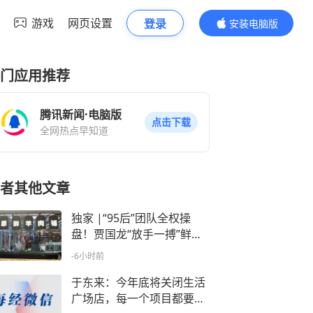
游戏
网页设置
登录
安装电脑版
内容更精彩
门应用推荐
腾讯新闻·电脑版
点击下载
全网热点早知道
者其他文章
独家 |“95后”团队全权操
盘！贾国龙“放手一搏”鲜羊
赛道
-6小时前
于东来：今年底将关闭生活
广场店，每一个项目都要是