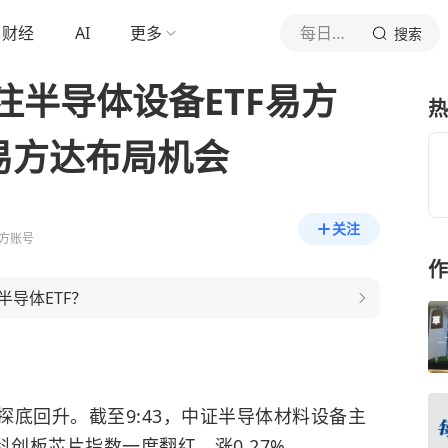
财经
AI
更多
每日经济新闻
搜索
注半导体设备ETF易方
热
易方达布局机会
关注
方账号
作
导体ETF？
底回升。截至9:43，中证半导体材料设备主
科创板芯片指数一度翻红，涨0.27%。