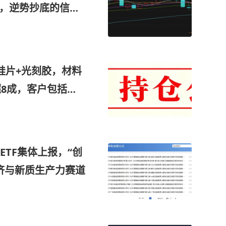
”，逆势抄底的信号
硅片+光刻胶，材料
超8成，客户包括海
参股300mm大硅
TF集体上报，“创
济与新质生产力赛道