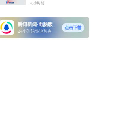
国际一流品质，达不到的都
-6小时前
关了！员工：尚未接到人事
调动通知，正常营业
腾讯新闻·电脑版
点击下载
24小时陪你追热点