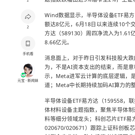
2
Wind数据显示，半导体设备ETF易
额达8亿元，6月18日以来连续10个
2
方达（589130）周四净流入为1.6
8.66亿元。
手机看
消息面上，对于昨日引发科技股大跌的
为，不是AI资本支出的结束，而是意
示，Meta进军云计算的底层逻辑，
元宝 · 新闻妹
道；Meta中长期持续加码AI算力
半导体设备ETF易方达（159558，联接
体材料设备主题指数，聚焦半导体制
料等细分领域龙头；科创芯片ETF易方达
020670/020671）跟踪上证