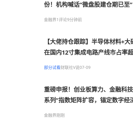
份！机构喊话“微盘股建仓期已至
来了？
金融界
1评论
9分钟前
【大佬持仓跟踪】半导体材料+大
在国内12寸集成电路产线市占率
力士、长江存储等，这家公司间接
部分试看
财联社V说
07-09
片领先企业
重磅申报！创业板算力、金融科技E
系列”指数矩阵扩容，锚定数字经
金融界
刚刚