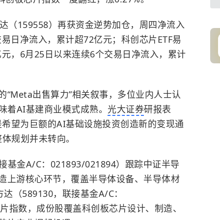
方达（159558）再获资金逆势加仓，周四净流入
交易日净流入，累计超72亿元；科创芯片ETF易
1亿元，6月25日以来连续6个交易日净流入，累计
“Meta出售算力”相关叙事，多位业内人士认
味着AI基建商业模式成熟。
光大证券
研报表
是希望为巨额的AI基础设施投资创造新的变现通
的整体规划并未转向。
基金A/C：021893/021894）跟踪中证半导
造上游核心环节，覆盖半导体设备、半导体材
（589130，联接基金A/C：
科创板芯片指数，成份股覆盖科创板芯片设计、制造、