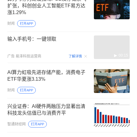
扩张，科创创业人工智能ETF易方达
涨1.29%
财闻
打开APP
输入手机号：一键领取
00:15
广告
易泽科技运营商
了解详情
AI算力虹吸先进存储产能，消费电子
ETF华夏涨3.13%
财闻
打开APP
兴业证券：AI硬件两融压力显著出清
科技龙头估值已与消费齐平
智通财经网
打开APP