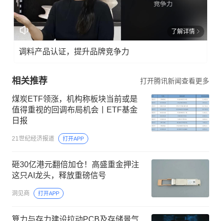
了解详情
调料产品认证，提升品牌竞争力
相关推荐
打开腾讯新闻查看更多
煤炭ETF领涨，机构称板块当前或是
值得重视的回调布局机会丨ETF基金
日报
21世纪经济报道
打开APP
砸30亿港元翻倍加仓！高盛重金押注
这只AI龙头，释放重磅信号
洞见商
打开APP
算力与存力建设拉动PCB及存储景气