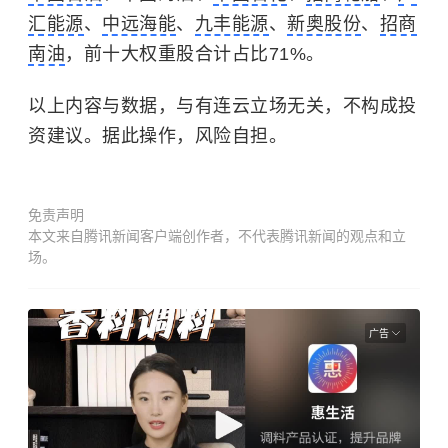
汇能源
、
中远海能
、
九丰能源
、
新奥股份
、
招商
南油
，前十大权重股合计占比71%。
以上内容与数据，与有连云立场无关，不构成投
资建议。据此操作，风险自担。
免责声明
本文来自腾讯新闻客户端创作者，不代表腾讯新闻的观点和立
场。
广告