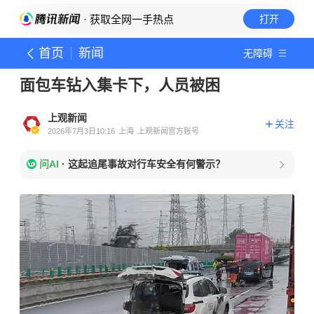
· 获取全网一手热点
打开
首页
新闻
无障碍
面包车钻入集卡下，人员被困
上观新闻
关注
2026年7月3日10:16
上海
上观新闻官方账号
问AI
·
这起追尾事故对行车安全有何警示？