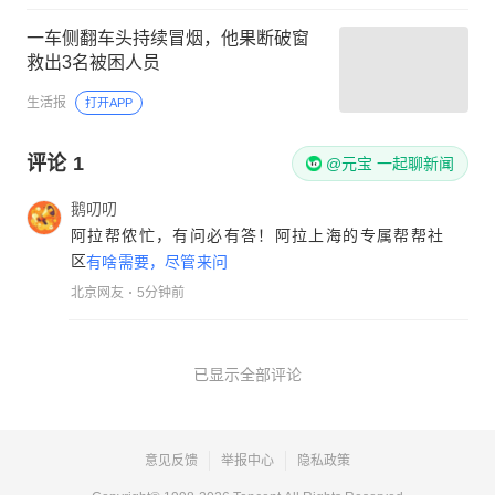
一车侧翻车头持续冒烟，他果断破窗
救出3名被困人员
生活报
打开APP
评论
1
@元宝 一起聊新闻
鹅叨叨
阿拉帮侬忙，有问必有答！阿拉上海的专属帮帮社
区
有啥需要，尽管来问
北京网友
5分钟前
已显示全部评论
意见反馈
举报中心
隐私政策