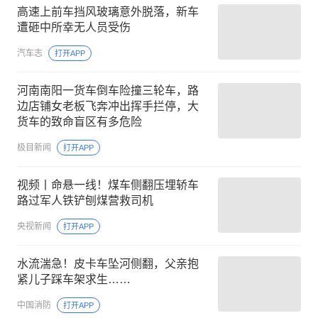
高速上前车挡风玻璃意外脱落，新车
遭砸中所幸无人员受伤
汽车志
打开APP
河南南阳一货车倒车险撞三轮车，路
边店铺女老板飞奔冲出挥手拦停，大
货车的致命盲区有多危险
极目新闻
打开APP
视频丨命悬一线！煤车侧翻压埋轿车
路过军人铁铲刨煤营救司机
央视新闻
打开APP
水流湍急！皮卡车坠河侧翻，父亲抱
紧儿子踩车架求生……
中国消防
打开APP