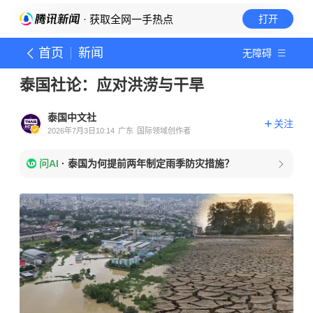
· 获取全网一手热点
打开
首页
新闻
无障碍
泰国社论：应对洪涝与干旱
泰国中文社
关注
2026年7月3日10:14
广东
国际领域创作者
问AI
·
泰国为何提前两年制定雨季防灾措施？