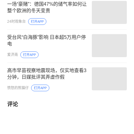
一场“豪赌”：德国47%的储气率如何让
整个欧洲的冬天变贵
24时观象台
打开APP
受台风“白海豚”影响 日本超5万用户停
电
爱济南
打开APP
高市早苗视察地震现场，仅实地查看3
分钟，日媒批评其弄虚作假
愤怒的熊猫仔
打开APP
评论