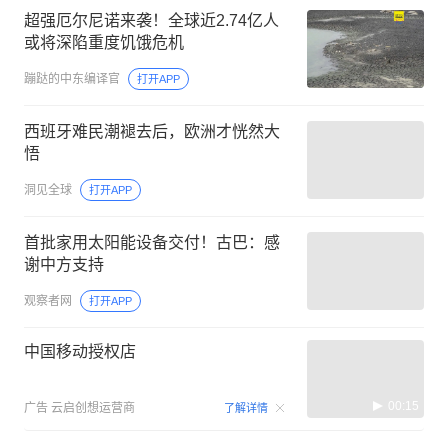
超强厄尔尼诺来袭！全球近2.74亿人
或将深陷重度饥饿危机
蹦跶的中东编译官
打开APP
西班牙难民潮褪去后，欧洲才恍然大
悟
洞见全球
打开APP
首批家用太阳能设备交付！古巴：感
谢中方支持
观察者网
打开APP
中国移动授权店
00:15
广告
云启创想运营商
了解详情