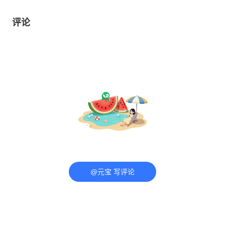
评论
@元宝 写评论