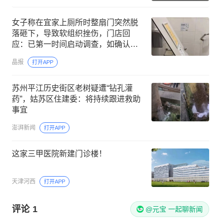
女子称在宜家上厕所时整扇门突然脱
落砸下，导致软组织挫伤，门店回
应：已第一时间启动调查，如确认系
宜家问题将承担相应责任
晶报
打开APP
苏州平江历史街区老树疑遭“钻孔灌
药”，姑苏区住建委：将持续跟进救助
事宜
澎湃新闻
打开APP
这家三甲医院新建门诊楼！
天津河西
打开APP
评论
1
@元宝 一起聊新闻