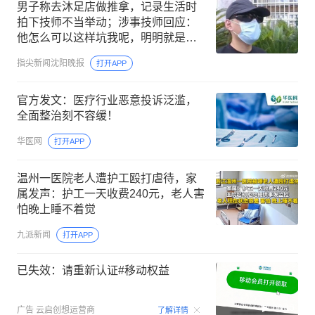
男子称去沐足店做推拿，记录生活时
拍下技师不当举动；涉事技师回应：
他怎么可以这样坑我呢，明明就是他
自己说的；警方已介入调查
指尖新闻沈阳晚报
打开APP
官方发文：医疗行业恶意投诉泛滥，
全面整治刻不容缓！
华医网
打开APP
温州一医院老人遭护工殴打虐待，家
属发声：护工一天收费240元，老人害
怕晚上睡不着觉
九派新闻
打开APP
已失效：请重新认证#移动权益
00:15
广告
云启创想运营商
了解详情