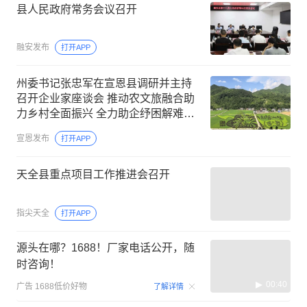
县人民政府常务会议召开
融安发布
打开APP
州委书记张忠军在宣恩县调研并主持
召开企业家座谈会 推动农文旅融合助
力乡村全面振兴 全力助企纾困解难护
航高质量发展
宣恩发布
打开APP
天全县重点项目工作推进会召开
指尖天全
打开APP
源头在哪？1688！厂家电话公开，随
时咨询！
00:40
广告
1688低价好物
了解详情