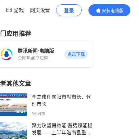
游戏
网页设置
登录
安装电脑版
内容更精彩
门应用推荐
腾讯新闻·电脑版
点击下载
全网热点早知道
者其他文章
李杰伟任旬阳市副市长、代
理市长
00:41
9小时前
聚力攻坚提效能 蓄势赋能稳
发展——上半年洛南县重点