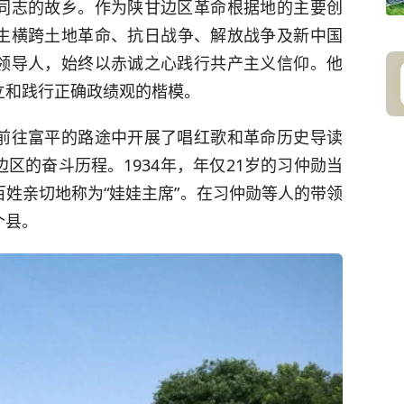
同志的故乡。作为陕甘边区革命根据地的主要创
生横跨土地革命、
抗日战争
、解放战争及新中国
领导人，始终以赤诚之心践行共产主义信仰。他
立和践行正确政绩观的楷模。
前往富平的路途中开展了唱红歌和革命历史导读
区的奋斗历程。1934年，年仅21岁的习仲勋当
姓亲切地称为“娃娃主席”。在习仲勋等人的带领
个县。