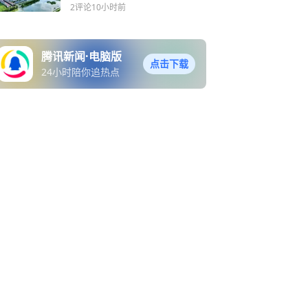
项目建设综述
2评论
10小时前
腾讯新闻·电脑版
点击下载
24小时陪你追热点