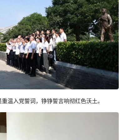
员重温入党誓词，铮铮誓言响彻红色沃土。