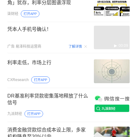
角」犹存，利率分层图谱浮现
柒财经
打开APP
凭本人手机号确认！
00:09
广告
易泽科技运营商
了解详情
利率走低，市场上行
CXResearch
打开APP
DR基准利率贷款密集落地释放了什么
信号
九派财经
打开APP
消费金融贷款综合成本设上限，多家
机构降息至20%以内