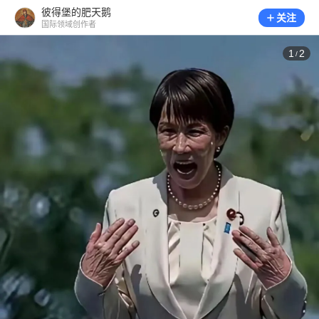
彼得堡的肥天鹅
关注
国际领域创作者
1
2
/