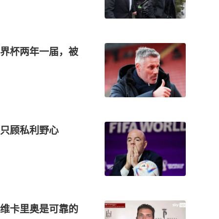
界杯两年一届，被
只顾私利野心
维卡里奥是可靠的