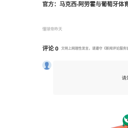
官方：马克西-阿劳霍与葡萄牙体育
懂球帝
昨天
评论
0
文明上网理性发言，请遵守
《新闻评论服务
请