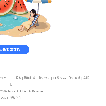
@元宝 写评论
放平台
|
广告服务
|
腾讯招聘
|
腾讯公益
|
QQ浏览器
|
腾讯频道
|
客服
中心
-
2026
Tencent. All Rights Reserved
腾讯公司
版权所有