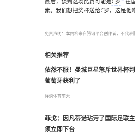
最后，谈到这场比赛可能是
C罗
在
素。我们想把奖杯送给C罗，这是他
免责声明：本内容来自腾讯平台创作者，不代表
相关推荐
依然不服！曼城巨星怒斥世界杯判
葡萄牙获利了
祥谈体育
前天
菲戈：因凡蒂诺玷污了国际足联主
须立即下台