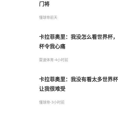
门将
懂球帝
前天
卡拉菲奥里：我没怎么看世界杯，
杯令我心痛
雷速体育
-4小时前
卡拉菲奥里：我没有看太多世界杯
让我很难受
懂球帝
-3小时前