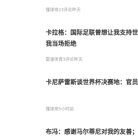
懂球帝
23评论
昨天
卡拉格：国际足联曾想让我支持世
我当场拒绝
雷速体育
3评论
昨天
卡尼萨雷斯谈世界杯决赛地：官员
懂球帝
5小时前
布冯：感谢马尔蒂尼对我的友善；