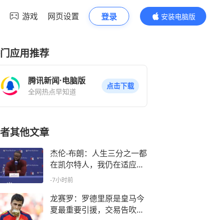
游戏
网页设置
登录
安装电脑版
内容更精彩
门应用推荐
腾讯新闻·电脑版
点击下载
全网热点早知道
者其他文章
杰伦-布朗：人生三分之一都
在凯尔特人，我仍在适应离
开
-7小时前
龙赛罗：罗德里原是皇马今
夏最重要引援，交易告吹令