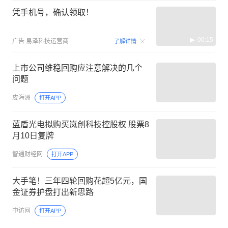
凭手机号，确认领取！
00:15
广告
易泽科技运营商
了解详情
上市公司维稳回购应注意解决的几个
问题
皮海洲
打开APP
蓝盾光电拟购买岚创科技控股权 股票8
月10日复牌
智通财经网
打开APP
大手笔！三年四轮回购花超5亿元，国
金证券护盘打出新思路
中访网
打开APP