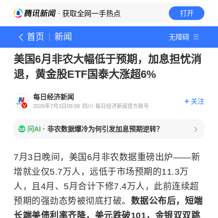
· 获取全网一手热点
打开
首页
新闻
无障碍
美国6月非农大幅低于预期，加息担忧消
退，黄金股ETF国泰大涨超6%
每日经济新闻
关注
2026年7月3日09:58
四川
每日经济新闻官方账号
问AI
·
非农数据爆冷为何引发加息预期逆转？
7月3日晚间，美国6月非农数据重磅出炉——新
增就业仅5.7万人，远低于市场预期的11.3万
人，且4月、5月合计下修7.4万人，此前连续超
预期的强劲态势被彻底打破。
数据公布后，短端
长端美债利率齐降，美元跌破101，金银双双跳