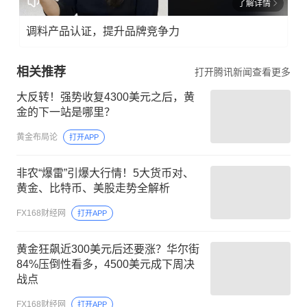
了解详情
调料产品认证，提升品牌竞争力
相关推荐
打开腾讯新闻查看更多
大反转！强势收复4300美元之后，黄
金的下一站是哪里？
黄金布局论
打开APP
非农“爆雷”引爆大行情！5大货币对、
黄金、比特币、美股走势全解析
FX168财经网
打开APP
黄金狂飙近300美元后还要涨？华尔街
84%压倒性看多，4500美元成下周决
战点
FX168财经网
打开APP