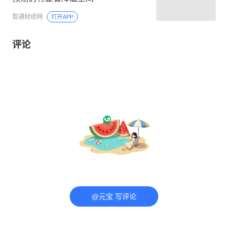
智通财经网
打开APP
评论
@元宝 写评论