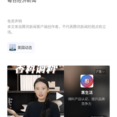
每日经济新闻
免责声明
本文来自腾讯新闻客户端创作者，不代表腾讯新闻的观点和立
场。
美国动态
广告