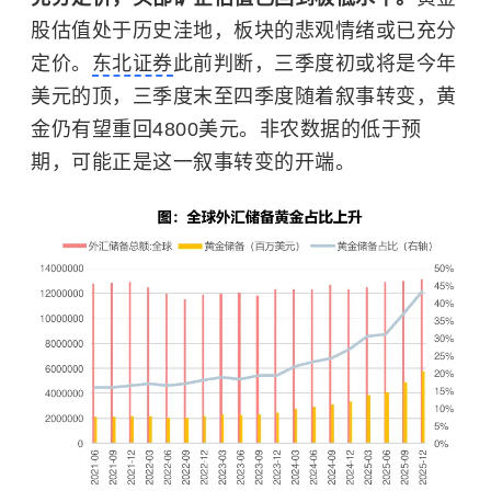
股估值处于历史洼地，板块的悲观情绪或已充分
定价。
东北证券
此前判断，三季度初或将是今年
美元的顶，三季度末至四季度随着叙事转变，黄
金仍有望重回4800美元。非农数据的低于预
期，可能正是这一叙事转变的开端。