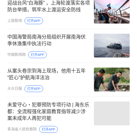
迎战台风“白海豚” ，上海轮渡落实各项
防台举措，筑牢水上渡运安全防线
上观新闻
打开APP
中国海警局南海分局组织开展南海伏
季休渔集中执法行动
中国新闻网
打开APP
从案头卷宗到海上现场，他用十五年
“匠心”护航海洋法治
大众日报
打开APP
未爱守心・犯罪预防专项行动 | 海东乐
都：全流程强化家庭教育指导减少涉
案未成年人再犯可能
青海省人民检察院
打开APP