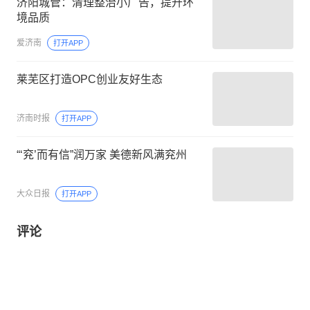
济阳城管：清理整治小广告，提升环
境品质
爱济南
打开APP
莱芜区打造OPC创业友好生态
济南时报
打开APP
“‘兖’而有信”润万家 美德新风满兖州
大众日报
打开APP
评论