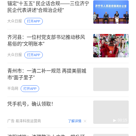
锚定“十五五” 民企话合规——三位济宁
民企代表讲述“合规治企经”
大众日报
打开APP
齐河县：一位村党支部书记推动移风
易俗的“文明账本”
大众日报
打开APP
青州市：一清二补一规范 再提美丽城
市“面子里子”
半岛网
打开APP
凭手机号，确认领取！
00:15
广告
易泽科技运营商
了解详情