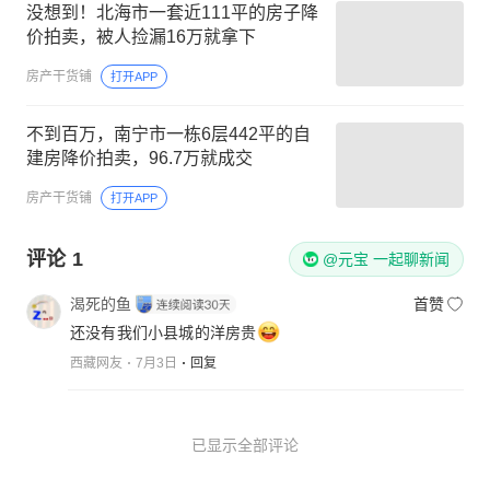
没想到！北海市一套近111平的房子降
价拍卖，被人捡漏16万就拿下
房产干货铺
打开APP
不到百万，南宁市一栋6层442平的自
建房降价拍卖，96.7万就成交
房产干货铺
打开APP
评论
1
@元宝 一起聊新闻
渴死的鱼
首赞
还没有我们小县城的洋房贵
西藏网友
7月3日
回复
已显示全部评论