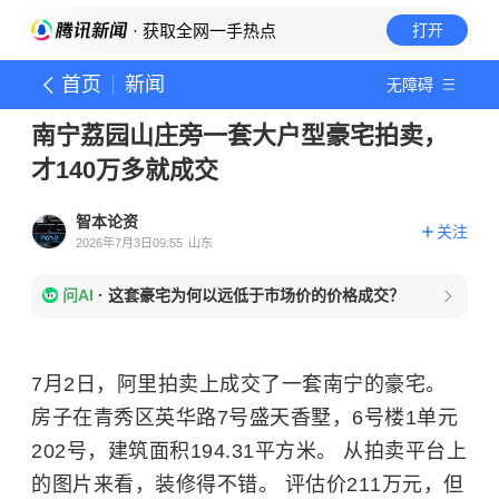
· 获取全网一手热点
打开
首页
新闻
无障碍
南宁荔园山庄旁一套大户型豪宅拍卖，
才140万多就成交
智本论资
关注
2026年7月3日09:55
山东
问AI
·
这套豪宅为何以远低于市场价的价格成交？
7月2日，阿里拍卖上成交了一套南宁的豪宅。
房子在青秀区英华路7号盛天香墅，6号楼1单元
202号，建筑面积194.31平方米。 从拍卖平台上
的图片来看，装修得不错。 评估价211万元，但