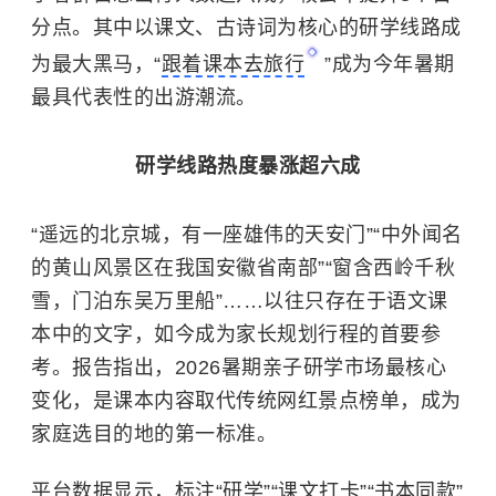
分点。其中以课文、古诗词为核心的研学线路成
为最大黑马，“
跟着课本去旅行
”成为今年暑期
最具代表性的出游潮流。
研学线路热度暴涨超六成
“遥远的北京城，有一座雄伟的天安门”“中外闻名
的
黄山风景区
在我国安徽省南部”“窗含西岭千秋
雪，门泊东吴万里船”……以往只存在于语文课
本中的文字，如今成为家长规划行程的首要参
考。报告指出，2026暑期亲子研学市场最核心
变化，是课本内容取代传统网红景点榜单，成为
家庭选目的地的第一标准。
平台数据显示，标注“研学”“课文打卡”“书本同款”