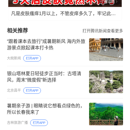
了解详情
凡是皮肤瘙痒1月以上，不管皮痒多久了，牢记此法，快！准！狠！
相关推荐
打开腾讯新闻查看更多
“跟着课本去旅行”成暑期新风 海内外旅
游景点掀起课本打卡热
大皖新闻
打开APP
银山塔林夏日轻徒步正当时：古塔清
风，周末“微度假”新选择
北京昌平
打开APP
暑期亲子游 | 眼睛说它想看点绿色的，
所以长春我来了
吉林旅游广播
打开APP