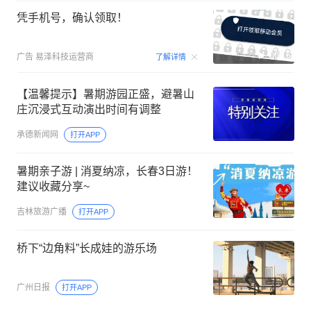
凭手机号，确认领取！
00:15
广告
易泽科技运营商
了解详情
【温馨提示】暑期游园正盛，避暑山
庄沉浸式互动演出时间有调整
承德新闻网
打开APP
暑期亲子游 | 消夏纳凉，长春3日游！
建议收藏分享~
吉林旅游广播
打开APP
桥下“边角料”长成娃的游乐场
广州日报
打开APP