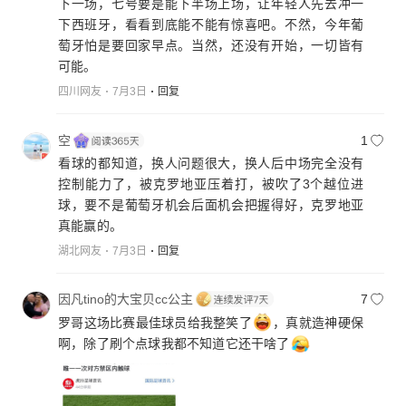
下一场，七号要是能下半场上场，让年轻人先去冲一
下西班牙，看看到底能不能有惊喜吧。不然，今年葡
萄牙怕是要回家早点。当然，还没有开始，一切皆有
可能。
四川网友
7月3日
回复
空
1
看球的都知道，换人问题很大，换人后中场完全没有
控制能力了，被克罗地亚压着打，被吹了3个越位进
球，要不是葡萄牙机会后面机会把握得好，克罗地亚
真能赢的。
湖北网友
7月3日
回复
因凡tino的大宝贝cc公主
7
罗哥这场比赛最佳球员给我整笑了
，真就造神硬保
啊，除了刷个点球我都不知道它还干啥了