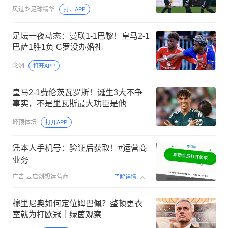
风过乡足球精华
打开APP
足坛一夜动态：曼联1-1巴黎！皇马2-1
巴萨1胜1负 C罗没办婚礼
念洲
打开APP
皇马2-1费伦茨瓦罗斯！诞生3大不争
事实，不是里瓦斯最大功臣是他
峰顶体坛
打开APP
凭本人手机号：验证后获取！#运营商
业务
00:15
广告
云启创想运营商
了解详情
穆里尼奥如何定位姆巴佩？整顿更衣
室就为打欧冠｜绿茵观察