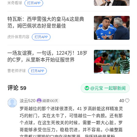
米奇看球
打开APP
特瓦斯：西甲需强大的皇马&这是典
范，姆巴佩状态好是世最佳
虎扑体育内容
打开APP
一场友谊赛，一句话，1224万！18岁
的C罗，从里斯本开始征服世界
曹老师评球
打开APP
评论
59
@元宝 一起聊新闻
淡云520
40
罗哥越位的那个进球很漂亮，41 岁高龄能这样精准灵
巧的射门，实在太牛了，可惜越位一个肩膀。还有那
个点球，在这生死攸关的时候，需要一颗大心脏，罗
哥能够承受住压力，稳稳罚进，并不容易。小编整篇
文章都以揶揄的口吻在讽刺罗哥，我怀疑他是黑粉