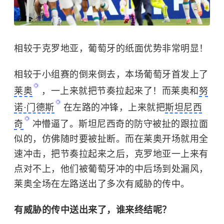
相较于克罗地亚，葡萄牙的纸面优势非常明显！
相较于小组赛的倒来倒去，本场葡萄牙首发上了
莱奥
，一上来就把节奏拉起来了！而莱奥和
努
诺·门德斯
在左路的冲锋，上来就把
斯坦尼西
奇
冲懵逼了。斯坦尼西奇的防守被扯的跟拉面
似的，仿佛随时要被扯断。而在莱奥开场就用全
速冲击，把节奏拉起来之后，克罗地亚一上来有
点对不上，他们被葡萄牙冲的中后场到处漏风，
莱奥全场在左路送出了多次有威胁的传中。
有威胁的传中送出来了，谁来终结呢？