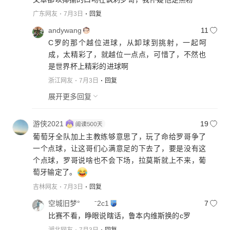
广东网友
7月3日
回复
andywang
11
C罗的那个越位进球，从卸球到挑射，一起呵
成，太精彩了，就越位一点点，可惜了，不然也
是世界杯上精彩的进球啊
浙江网友
7月3日
回复
展开更多回复
游侠2021
19
葡萄牙全队加上主教练够意思了，玩了命给罗哥争了
一个点球，让这哥们心满意足的下去了，要是没有这
个点球，罗哥说啥也不会下场，拉莫斯就上不来，葡
萄牙输定了。
吉林网友
7月3日
回复
空城旧梦° ˉ2c1
7
比赛不看，睁眼说瞎话，鲁本内维斯换的c罗