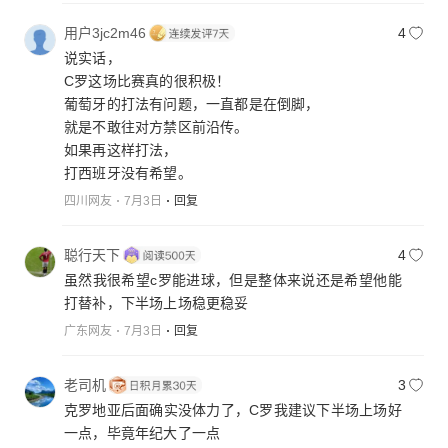
用户3jc2m46
4
说实话，
C罗这场比赛真的很积极！
葡萄牙的打法有问题，一直都是在倒脚，
就是不敢往对方禁区前沿传。
如果再这样打法，
打西班牙没有希望。
四川网友
7月3日
回复
聪行天下
4
虽然我很希望c罗能进球，但是整体来说还是希望他能
打替补，下半场上场稳更稳妥
广东网友
7月3日
回复
老司机
3
克罗地亚后面确实没体力了，C罗我建议下半场上场好
一点，毕竟年纪大了一点