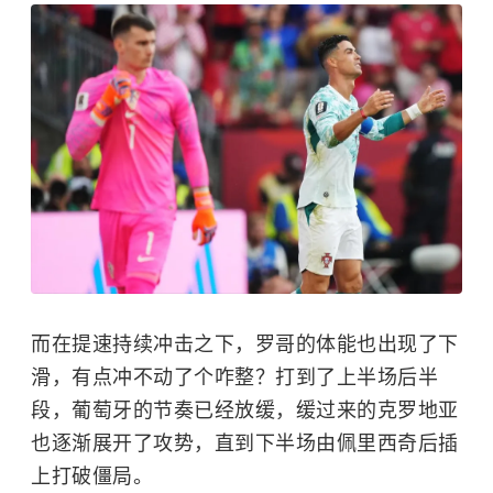
而在提速持续冲击之下，罗哥的体能也出现了下
滑，有点冲不动了个咋整？打到了上半场后半
段，葡萄牙的节奏已经放缓，缓过来的克罗地亚
也逐渐展开了攻势，直到下半场由佩里西奇后插
上打破僵局。