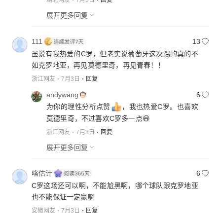
湖北网友
7月3日
回复
展开更多回复
111
13
虽说有我热爱的C罗，但老实说葡萄牙这次踢的真的不
如克罗地亚，再见莫德里奇，再见青春！！
浙江网友
7月3日
回复
andywang
6
为你的理性分析点赞
，我也热爱C罗。也喜欢
莫德里奇，不过喜欢C罗多一点😄
浙江网友
7月3日
回复
展开更多回复
咯估计
6
C罗这场还可以啊，不能尬黑啊，哪个球队跟克罗地亚
也不能保证一定赢啊
安徽网友
7月3日
回复