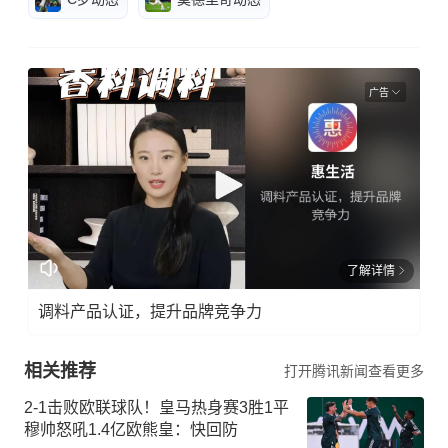
广告
了解详情
调料产品认证，提升品牌竞争力
相关推荐
打开腾讯新闻查看更多
2-1击败欧联球队！皇马热身赛3胜1平
穆帅怒吼1.4亿欧熊皇：快回防