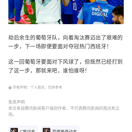
劫后余生的葡萄牙队，向着淘汰赛迈出了艰难的
一步，下一场即便要面对夺冠热门西班牙！
这一回葡萄牙要面对下风球了，但既然已经打到
了这一步，那就来吧，谁怕谁呀！
作者声明：个人观点，仅供参考
免责声明
本文来自腾讯新闻客户端创作者，不代表腾讯新闻的观点和立
场。
C罗动态
莫德里奇动态