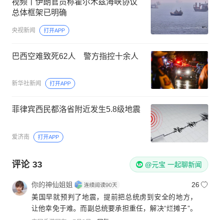
视频丨伊朗官员称霍尔木兹海峡协议
总体框架已明确
央视新闻
打开APP
巴西空难致死62人 警方指控十余人
新华社新闻
打开APP
菲律宾西民都洛省附近发生5.8级地震
爱济南
打开APP
评论
33
@元宝 一起聊新闻
你的神仙姐姐
26
美国早就预判了地震，提前把总统虏到安全的地方，
让他幸免于难。而副总统要承担重任，解决“烂摊子”。