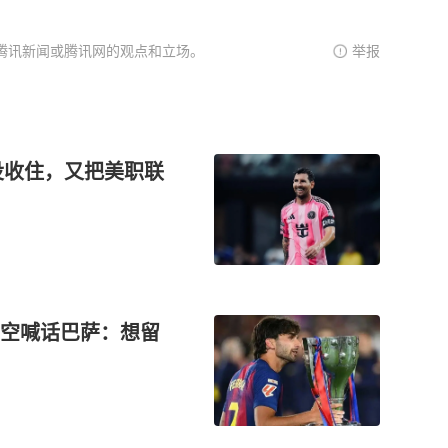
腾讯新闻或腾讯网的观点和立场。
举报
没收住，又把美职联
空喊话巴萨：想留