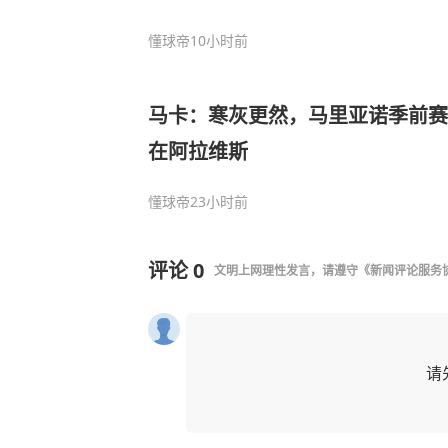
懂球帝
10小时前
马卡：寒灰更然，马里亚诺季前赛
在阿拉维斯
懂球帝
23小时前
评论
0
文明上网理性发言，请遵守
《新闻评论服务
请