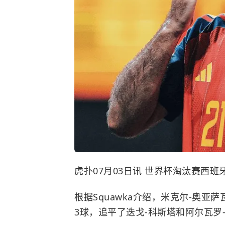
虎扑07月03日讯 世界杯淘汰赛西
根据Squawka介绍，米克尔-奥
3球，追平了迭戈-科斯塔和阿尔瓦罗