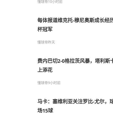
懂球帝
10小时前
每体报道维克托-穆尼奥斯成长经
杯冠军
懂球帝
昨天
费内巴切2-0格拉茨风暴，塔利斯
上添花
懂球帝
9小时前
马卡：塞维利亚关注罗比-尤尔，球
场15球