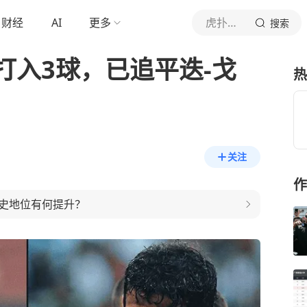
财经
AI
更多
虎扑体育内容
搜索
打入3球，已追平迭-戈
热
关注
作
史地位有何提升？