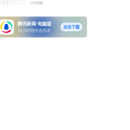
四川U19
-7小时前
腾讯新闻·电脑版
点击下载
24小时陪你追热点