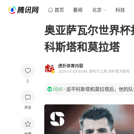
首页
要闻
北京
科技
奥亚萨瓦尔世界杯
科斯塔和莫拉塔
虎扑体育内容
2026-07-03 03:44
发布于
上海
虎扑官方账号
2
问AI
·
追平科斯塔和莫拉塔后，他的队
评论