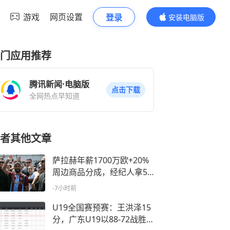
游戏
网页设置
登录
安装电脑版
内容更精彩
门应用推荐
腾讯新闻·电脑版
点击下载
全网热点早知道
者其他文章
萨拉赫年薪1700万欧+20%
周边商品分成，经纪人拿5%
收入
-7小时前
U19全国赛预赛：王洪泽15
分，广东U19以88-72战胜