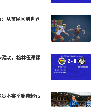
历：从贫民区到世界
卡建功，格林伍德锦
员本赛季瑞典超15