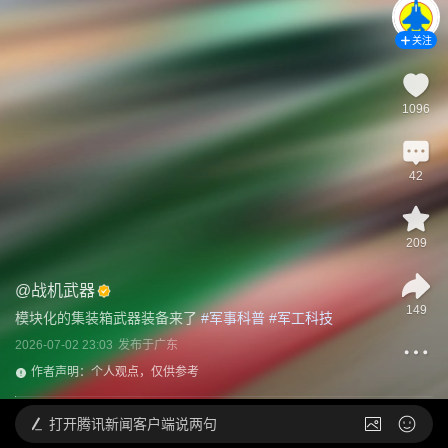
关注
1096
42
209
@
战机武器
149
模块化的集装箱武器装备来了
 #
军事科普
 #
军工科技
2026-07-02 23:03
发布于
广东
作者声明：个人观点，仅供参考
打开
腾讯新闻客户端说两句