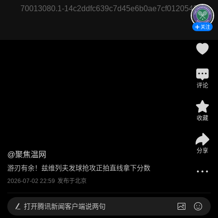
70013080.1-14c2ddfc639c7d45e6b0ae7cf0120543
关注
评论
收藏
分享
@
聚焦温网
游刃有余！兹维列夫发球抢攻正拍直线拿下分数
2026-07-02 22:59
发布于
北京
打开
腾讯新闻客户端说两句