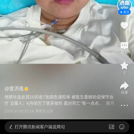
关注
3
评论
2
@
爱济南
分享
地铁吐血女孩10天收7张病危通知单 被医生委婉劝说保守治
疗 当事人：6月经历了很多挫折 面对死亡“有一点点...
展开
2026-07-02 22:14
发布于
山东
打开
腾讯新闻客户端说两句