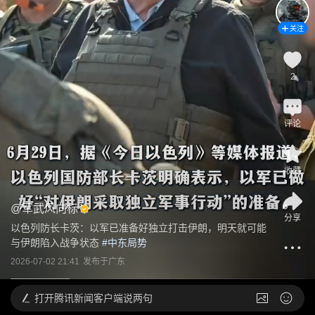
关注
2
评论
收藏
@
军武风向标
分享
以色列防长卡茨：以军已准备好独立打击伊朗，明天就可能
与伊朗陷入战争状态
 #
中东局势
2026-07-02 21:41
发布于
广东
打开
腾讯新闻客户端说两句