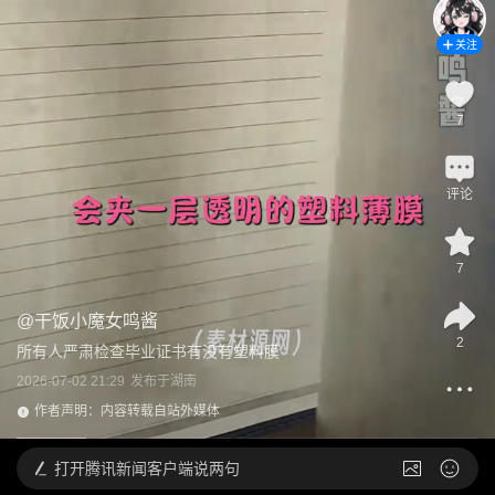
关注
7
评论
7
@
干饭小魔女鸣酱
2
所有人严肃检查毕业证书有没有塑料膜
2026-07-02 21:29
发布于
湖南
作者声明：内容转载自站外媒体
打开
腾讯新闻客户端说两句