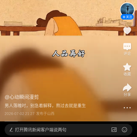
关注
评论
收藏
分享
@
心动瞬间漫剪
男人落魄时，别急着解释，熬过去就是重生
2026-07-02 21:27
发布于
山西
打开
腾讯新闻客户端说两句