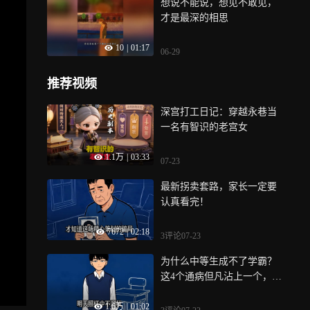
想说不能说，想见不敢见，
才是最深的相思
10
|
01:17
06-29
推荐视频
深宫打工日记：穿越永巷当
一名有智识的老宫女
1.1万
|
03:33
07-23
最新拐卖套路，家长一定要
认真看完！
7672
|
02:18
3评论
07-23
为什么中等生成不了学霸？
这4个通病但凡沾上一个，成
绩都上不去，句句大实话
1.6万
|
01:02