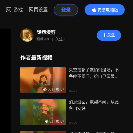
游戏
网页设置
登录
安装电脑版
内容更精彩
暖巷漫剪
关注
粉丝
209
|
关注
0
作者最新视频
失望攒够了就悄悄退场，不
争吵不质问，给自己留最后
的尊严
301
|
01:07
07-27
消息没回，默契不问，从此
各自安好
83
|
01:07
06-29