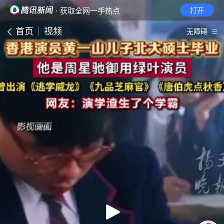
· 获取全网一手热点
打开
首页
视频
无障碍