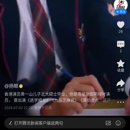
关注
26
2
收藏
@
扬眼
分享
香港演员黄一山儿子北大硕士毕业，他是周星驰御用绿叶演
员， 曾出演《逃学威龙》《九品芝麻官》《唐伯虎点...
展开
2026-07-02 21:22
发布于
江苏
打开
腾讯新闻客户端说两句