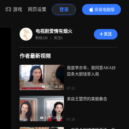
游戏
网页设置
登录
安装电脑版
内容更精彩
电视剧爱情有烟火
关注
粉丝
228
|
关注
0
作者最新视频
我是李亦非，我同意AKA炒
茄条大厨钱菲入局
682
|
00:14
07-22
来自王楚然的美貌暴击
1555
|
00:14
07-20