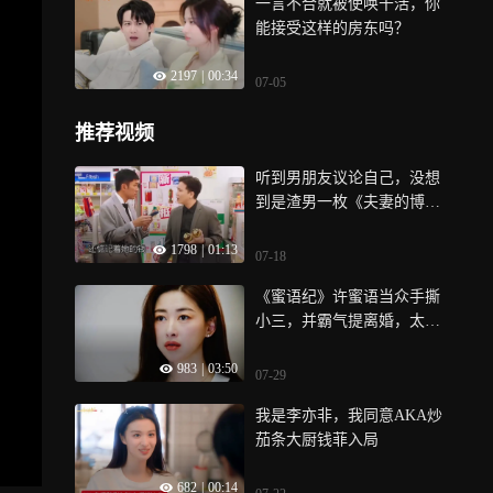
一言不合就被使唤干活，你
能接受这样的房东吗？
2197
|
00:34
07-05
推荐视频
听到男朋友议论自己，没想
到是渣男一枚《夫妻的博
弈》
1798
|
01:13
07-18
《蜜语纪》许蜜语当众手撕
小三，并霸气提离婚，太解
气了
983
|
03:50
07-29
我是李亦非，我同意AKA炒
茄条大厨钱菲入局
682
|
00:14