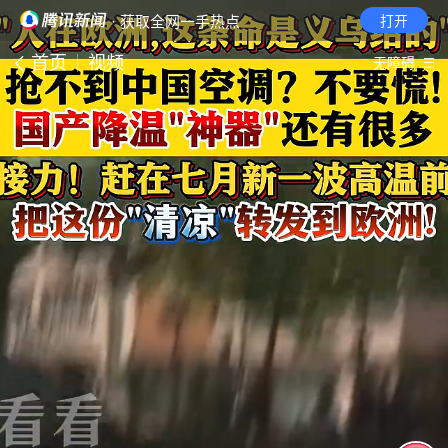
· 获取全网一手热点
打开
首页
视频
无障碍