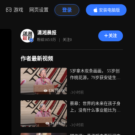
游戏
网页设置
登录
安装电脑版
内容更精彩
潇湘晨报
关注
粉丝
165.9万
|
关注
0
作者最新视频
5岁拿木炭条画画， 55岁创
作桃花源，79岁获安徒生
奖，绘画贯穿了蔡皋的一生
126
|
01:06
-3小时前
蔡皋：世界的未来在孩子身
上，没有什么事业能比为孩
子们创造作品更幸福
34
|
01:03
-3小时前