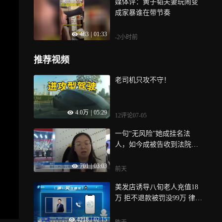
媒体评：黄子韬夫妻玩闹变
成家暴谁在带节奏
483
|
01:33
-2小时前
推荐视频
老司机只攻不守！
4.0万
|
05:29
12评论
07-05
一句“无风险”她成挂名法
人，如今成被告收到法院传
票，“每天晚上在家里哭”
701
|
03:03
前天
美发店诱导八旬老人充值18
万 拒不退款被罚没99万 律师
分析
4218
|
02:15