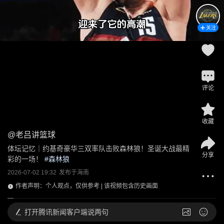
关注
评论
收藏
@
老吕讲篮球
体坛记忆｜约基奇豪华三双率队击败森林狼！圣诞大战最精
分享
彩的一场！
 #
森林狼
2026-07-02 19:32
发布于
海南
作者声明：个人观点，仅供参考 | 该视频包含历史画面
打开
腾讯新闻客户端说两句