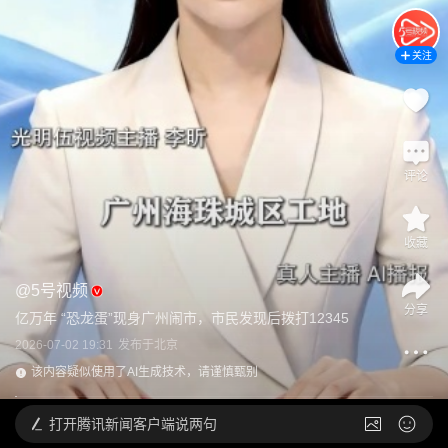
关注
评论
收藏
@
5号视频
分享
亿万年 “恐龙蛋”现身广州闹市，市民发现后拨打12345
2026-07-02 19:31
发布于
北京
该内容疑似使用了AI生成技术，请谨慎甄别
打开
腾讯新闻客户端说两句