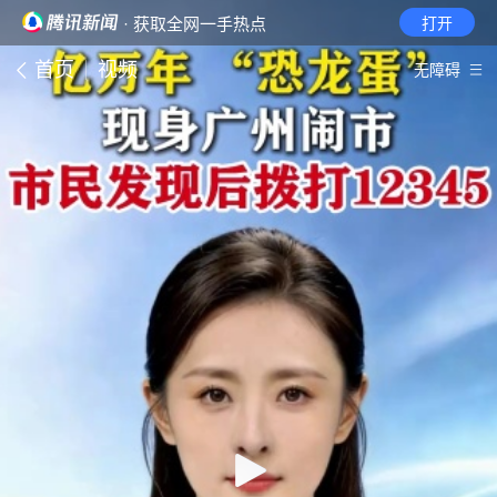
· 获取全网一手热点
打开
首页
视频
无障碍