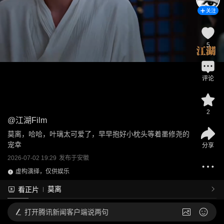
关注
5
评论
2
@
江湖Film
莫离，哈哈，叶璃太可爱了，早早抱好小枕头等着墨修尧的
宠幸
分享
2026-07-02 19:29
发布于
安徽
虚构演绎，仅供娱乐
莫离
看正片
打开
腾讯新闻客户端说两句