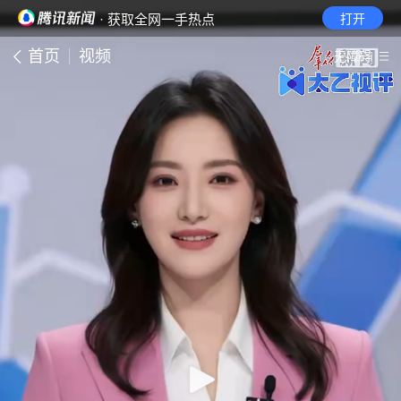
· 获取全网一手热点
打开
首页
视频
无障碍