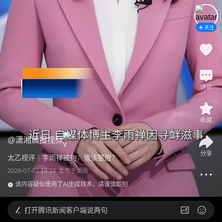
关注
评论
收藏
@
潇湘晨报视频
分享
太乙视评｜李雨禅被拘，谁该警醒？
2026-07-02 19:24
发布于
湖南
该内容疑似使用了AI生成技术，请谨慎甄别
打开
腾讯新闻客户端说两句