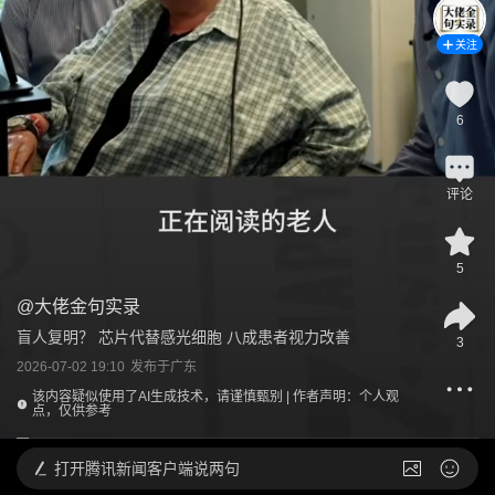
关注
6
评论
5
@
大佬金句实录
盲人复明？ 芯片代替感光细胞​ 八成患者视力改善
3
2026-07-02 19:10
发布于
广东
该内容疑似使用了AI生成技术，请谨慎甄别 | 作者声明：个人观
点，仅供参考
打开
腾讯新闻客户端说两句