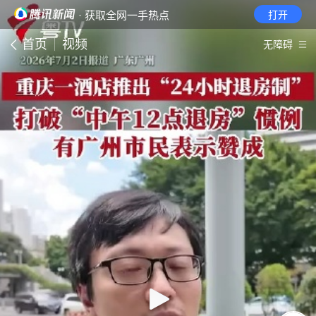
· 获取全网一手热点
打开
首页
视频
无障碍