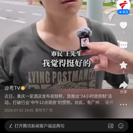
关注
1
评论
1
@
粤TV
分享
近日，重庆一家酒店发布视频称，其推出“24小时退房制”活
动，打破行业“中午12点退房”的惯例，对此，有广州...
展开
2026-07-02 19:05
发布于
广东
打开
腾讯新闻客户端说两句