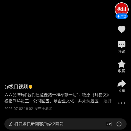
关注
评论
收藏
@
极目视频
分享
六六品牌局|“我们愿意像猪一样奉献一切”，牧原《拜猪文》
被指PUA员工，公司回应：是企业文化，并未洗脑压...
展开
2026-07-02 19:02
发布于
湖北
打开
腾讯新闻客户端说两句