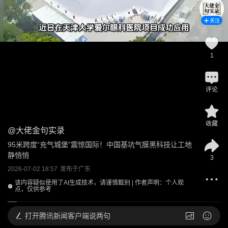
关注
1
评论
收藏
@
大佬金句实录
95米跨度“充气城堡”震惊国际！中国基坑气膜黑科技让工地
静悄悄
3
2026-07-02 18:57
发布于
广东
该内容疑似使用了AI生成技术，请谨慎甄别 | 作者声明：个人观
点，仅供参考
打开
腾讯新闻客户端说两句