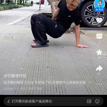
关注
30
3
49
57
@
空翻哥特技
后手翻分解练习方法 你学会了吗 还想学什么快来告诉我
2026-07-02 18:51
发布于
湖北
打开
腾讯新闻客户端说两句