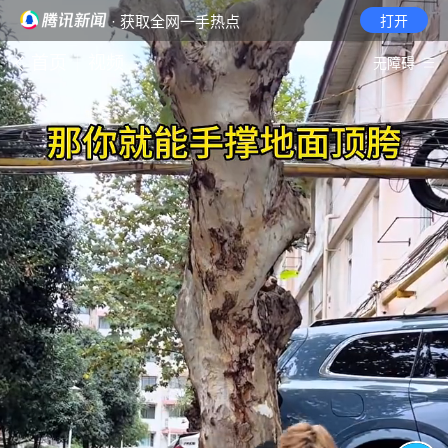
· 获取全网一手热点
打开
首页
视频
无障碍