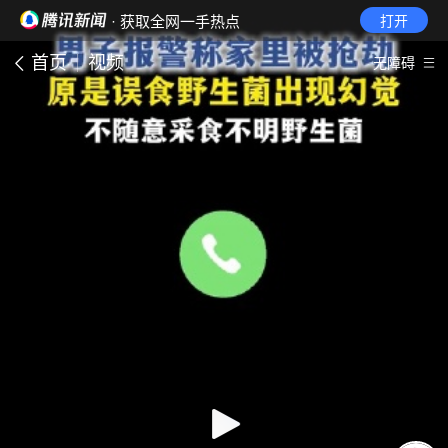
· 获取全网一手热点
打开
首页
视频
无障碍