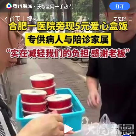
· 获取全网一手热点
打开
首页
视频
无障碍