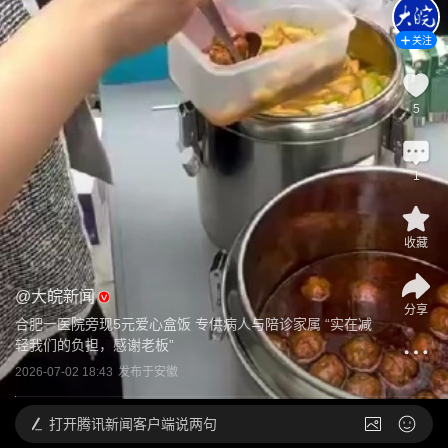
关注
5
1
收藏
@
大皖新闻
分享
合肥一医院旁现5元爱心盒饭 专供病人与陪诊家属 “实在减
轻我们的负担，感谢老板”
2026-07-02 18:43
发布于
安徽
打开
腾讯新闻客户端说两句